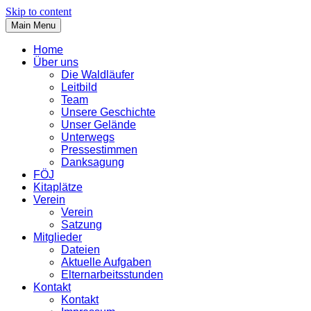
Skip to content
Main Menu
Home
Über uns
Die Waldläufer
Leitbild
Team
Unsere Geschichte
Unser Gelände
Unterwegs
Pressestimmen
Danksagung
FÖJ
Kitaplätze
Verein
Verein
Satzung
Mitglieder
Dateien
Aktuelle Aufgaben
Elternarbeitsstunden
Kontakt
Kontakt