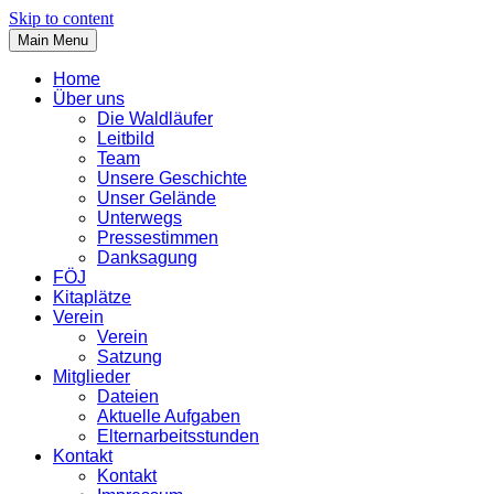
Skip to content
Main Menu
Home
Über uns
Die Waldläufer
Leitbild
Team
Unsere Geschichte
Unser Gelände
Unterwegs
Pressestimmen
Danksagung
FÖJ
Kitaplätze
Verein
Verein
Satzung
Mitglieder
Dateien
Aktuelle Aufgaben
Elternarbeitsstunden
Kontakt
Kontakt