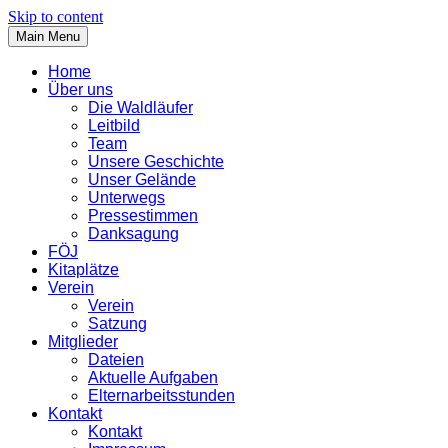
Skip to content
Main Menu
Home
Über uns
Die Waldläufer
Leitbild
Team
Unsere Geschichte
Unser Gelände
Unterwegs
Pressestimmen
Danksagung
FÖJ
Kitaplätze
Verein
Verein
Satzung
Mitglieder
Dateien
Aktuelle Aufgaben
Elternarbeitsstunden
Kontakt
Kontakt