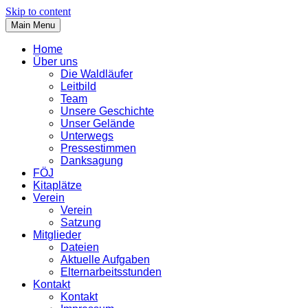
Skip to content
Main Menu
Home
Über uns
Die Waldläufer
Leitbild
Team
Unsere Geschichte
Unser Gelände
Unterwegs
Pressestimmen
Danksagung
FÖJ
Kitaplätze
Verein
Verein
Satzung
Mitglieder
Dateien
Aktuelle Aufgaben
Elternarbeitsstunden
Kontakt
Kontakt