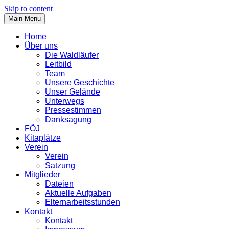
Skip to content
Main Menu
Home
Über uns
Die Waldläufer
Leitbild
Team
Unsere Geschichte
Unser Gelände
Unterwegs
Pressestimmen
Danksagung
FÖJ
Kitaplätze
Verein
Verein
Satzung
Mitglieder
Dateien
Aktuelle Aufgaben
Elternarbeitsstunden
Kontakt
Kontakt