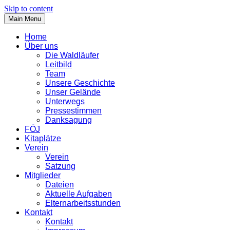
Skip to content
Main Menu
Home
Über uns
Die Waldläufer
Leitbild
Team
Unsere Geschichte
Unser Gelände
Unterwegs
Pressestimmen
Danksagung
FÖJ
Kitaplätze
Verein
Verein
Satzung
Mitglieder
Dateien
Aktuelle Aufgaben
Elternarbeitsstunden
Kontakt
Kontakt