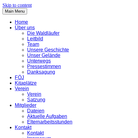
Skip to content
Main Menu
Home
Über uns
Die Waldläufer
Leitbild
Team
Unsere Geschichte
Unser Gelände
Unterwegs
Pressestimmen
Danksagung
FÖJ
Kitaplätze
Verein
Verein
Satzung
Mitglieder
Dateien
Aktuelle Aufgaben
Elternarbeitsstunden
Kontakt
Kontakt