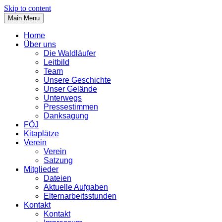
Skip to content
Main Menu
Home
Über uns
Die Waldläufer
Leitbild
Team
Unsere Geschichte
Unser Gelände
Unterwegs
Pressestimmen
Danksagung
FÖJ
Kitaplätze
Verein
Verein
Satzung
Mitglieder
Dateien
Aktuelle Aufgaben
Elternarbeitsstunden
Kontakt
Kontakt