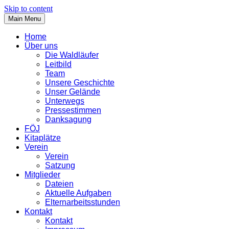
Skip to content
Main Menu
Home
Über uns
Die Waldläufer
Leitbild
Team
Unsere Geschichte
Unser Gelände
Unterwegs
Pressestimmen
Danksagung
FÖJ
Kitaplätze
Verein
Verein
Satzung
Mitglieder
Dateien
Aktuelle Aufgaben
Elternarbeitsstunden
Kontakt
Kontakt