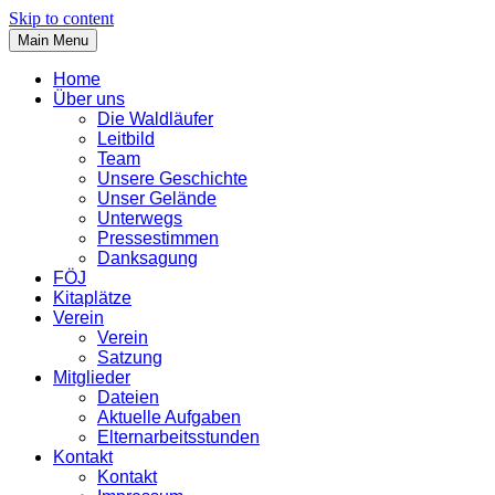
Skip to content
Main Menu
Home
Über uns
Die Waldläufer
Leitbild
Team
Unsere Geschichte
Unser Gelände
Unterwegs
Pressestimmen
Danksagung
FÖJ
Kitaplätze
Verein
Verein
Satzung
Mitglieder
Dateien
Aktuelle Aufgaben
Elternarbeitsstunden
Kontakt
Kontakt