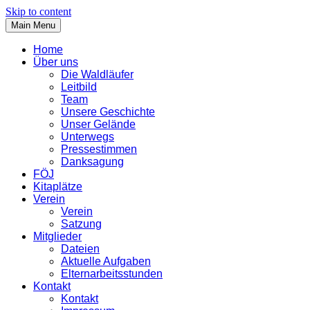
Skip to content
Main Menu
Home
Über uns
Die Waldläufer
Leitbild
Team
Unsere Geschichte
Unser Gelände
Unterwegs
Pressestimmen
Danksagung
FÖJ
Kitaplätze
Verein
Verein
Satzung
Mitglieder
Dateien
Aktuelle Aufgaben
Elternarbeitsstunden
Kontakt
Kontakt