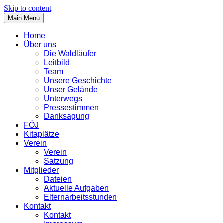
Skip to content
Main Menu
Home
Über uns
Die Waldläufer
Leitbild
Team
Unsere Geschichte
Unser Gelände
Unterwegs
Pressestimmen
Danksagung
FÖJ
Kitaplätze
Verein
Verein
Satzung
Mitglieder
Dateien
Aktuelle Aufgaben
Elternarbeitsstunden
Kontakt
Kontakt