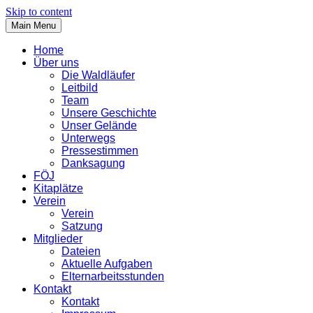
Skip to content
Main Menu
Home
Über uns
Die Waldläufer
Leitbild
Team
Unsere Geschichte
Unser Gelände
Unterwegs
Pressestimmen
Danksagung
FÖJ
Kitaplätze
Verein
Verein
Satzung
Mitglieder
Dateien
Aktuelle Aufgaben
Elternarbeitsstunden
Kontakt
Kontakt