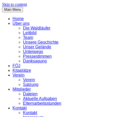
Skip to content
Main Menu
Home
Über uns
Die Waldläufer
Leitbild
Team
Unsere Geschichte
Unser Gelände
Unterwegs
Pressestimmen
Danksagung
FÖJ
Kitaplätze
Verein
Verein
Satzung
Mitglieder
Dateien
Aktuelle Aufgaben
Elternarbeitsstunden
Kontakt
Kontakt