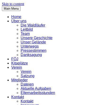
Skip to content
Main Menu
Home
Über uns
Die Waldläufer
Leitbild
Team
Unsere Geschichte
Unser Gelände
Unterwegs
Pressestimmen
Danksagung
FÖJ
Kitaplätze
Verein
Verein
Satzung
Mitglieder
Dateien
Aktuelle Aufgaben
Elternarbeitsstunden
Kontakt
Kontakt