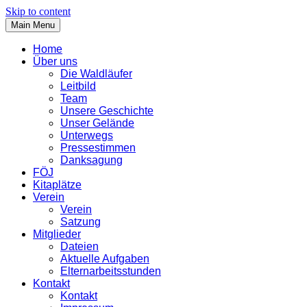
Skip to content
Main Menu
Home
Über uns
Die Waldläufer
Leitbild
Team
Unsere Geschichte
Unser Gelände
Unterwegs
Pressestimmen
Danksagung
FÖJ
Kitaplätze
Verein
Verein
Satzung
Mitglieder
Dateien
Aktuelle Aufgaben
Elternarbeitsstunden
Kontakt
Kontakt