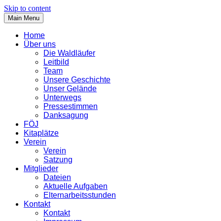
Skip to content
Main Menu
Home
Über uns
Die Waldläufer
Leitbild
Team
Unsere Geschichte
Unser Gelände
Unterwegs
Pressestimmen
Danksagung
FÖJ
Kitaplätze
Verein
Verein
Satzung
Mitglieder
Dateien
Aktuelle Aufgaben
Elternarbeitsstunden
Kontakt
Kontakt