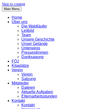
Skip to content
Main Menu
Home
Über uns
Die Waldläufer
Leitbild
Team
Unsere Geschichte
Unser Gelände
Unterwegs
Pressestimmen
Danksagung
FÖJ
Kitaplätze
Verein
Verein
Satzung
Mitglieder
Dateien
Aktuelle Aufgaben
Elternarbeitsstunden
Kontakt
Kontakt