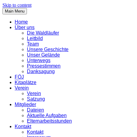
Skip to content
Main Menu
Home
Über uns
Die Waldläufer
Leitbild
Team
Unsere Geschichte
Unser Gelände
Unterwegs
Pressestimmen
Danksagung
FÖJ
Kitaplätze
Verein
Verein
Satzung
Mitglieder
Dateien
Aktuelle Aufgaben
Elternarbeitsstunden
Kontakt
Kontakt