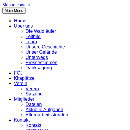
Skip to content
Main Menu
Home
Über uns
Die Waldläufer
Leitbild
Team
Unsere Geschichte
Unser Gelände
Unterwegs
Pressestimmen
Danksagung
FÖJ
Kitaplätze
Verein
Verein
Satzung
Mitglieder
Dateien
Aktuelle Aufgaben
Elternarbeitsstunden
Kontakt
Kontakt