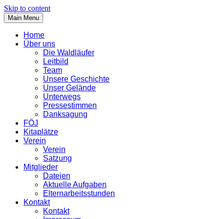
Skip to content
Main Menu
Home
Über uns
Die Waldläufer
Leitbild
Team
Unsere Geschichte
Unser Gelände
Unterwegs
Pressestimmen
Danksagung
FÖJ
Kitaplätze
Verein
Verein
Satzung
Mitglieder
Dateien
Aktuelle Aufgaben
Elternarbeitsstunden
Kontakt
Kontakt