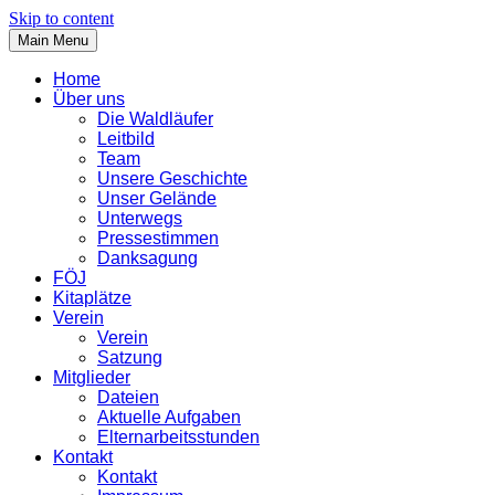
Skip to content
Main Menu
Home
Über uns
Die Waldläufer
Leitbild
Team
Unsere Geschichte
Unser Gelände
Unterwegs
Pressestimmen
Danksagung
FÖJ
Kitaplätze
Verein
Verein
Satzung
Mitglieder
Dateien
Aktuelle Aufgaben
Elternarbeitsstunden
Kontakt
Kontakt