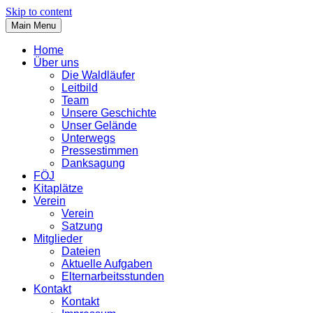
Skip to content
Main Menu
Home
Über uns
Die Waldläufer
Leitbild
Team
Unsere Geschichte
Unser Gelände
Unterwegs
Pressestimmen
Danksagung
FÖJ
Kitaplätze
Verein
Verein
Satzung
Mitglieder
Dateien
Aktuelle Aufgaben
Elternarbeitsstunden
Kontakt
Kontakt