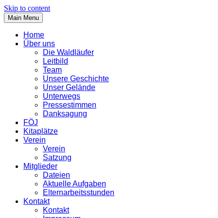
Skip to content
Main Menu
Home
Über uns
Die Waldläufer
Leitbild
Team
Unsere Geschichte
Unser Gelände
Unterwegs
Pressestimmen
Danksagung
FÖJ
Kitaplätze
Verein
Verein
Satzung
Mitglieder
Dateien
Aktuelle Aufgaben
Elternarbeitsstunden
Kontakt
Kontakt