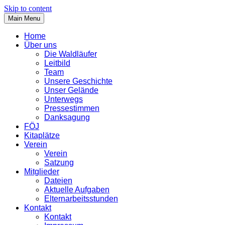
Skip to content
Main Menu
Home
Über uns
Die Waldläufer
Leitbild
Team
Unsere Geschichte
Unser Gelände
Unterwegs
Pressestimmen
Danksagung
FÖJ
Kitaplätze
Verein
Verein
Satzung
Mitglieder
Dateien
Aktuelle Aufgaben
Elternarbeitsstunden
Kontakt
Kontakt