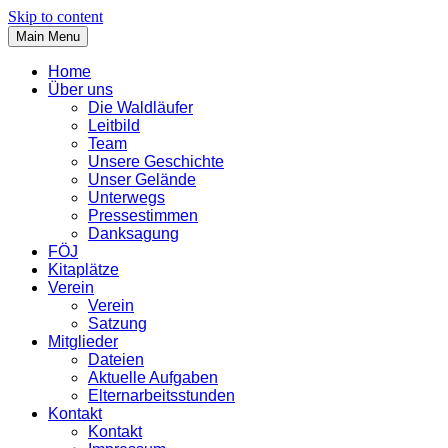
Skip to content
Main Menu
Home
Über uns
Die Waldläufer
Leitbild
Team
Unsere Geschichte
Unser Gelände
Unterwegs
Pressestimmen
Danksagung
FÖJ
Kitaplätze
Verein
Verein
Satzung
Mitglieder
Dateien
Aktuelle Aufgaben
Elternarbeitsstunden
Kontakt
Kontakt