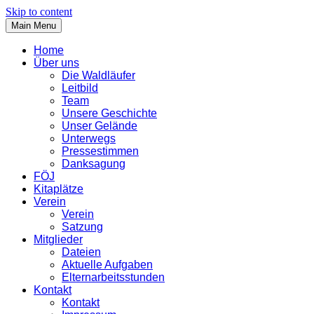
Skip to content
Main Menu
Home
Über uns
Die Waldläufer
Leitbild
Team
Unsere Geschichte
Unser Gelände
Unterwegs
Pressestimmen
Danksagung
FÖJ
Kitaplätze
Verein
Verein
Satzung
Mitglieder
Dateien
Aktuelle Aufgaben
Elternarbeitsstunden
Kontakt
Kontakt