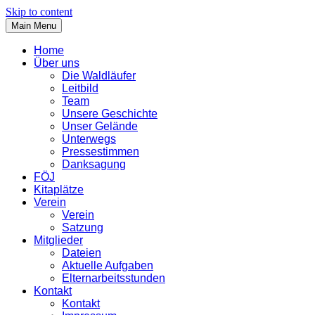
Skip to content
Main Menu
Home
Über uns
Die Waldläufer
Leitbild
Team
Unsere Geschichte
Unser Gelände
Unterwegs
Pressestimmen
Danksagung
FÖJ
Kitaplätze
Verein
Verein
Satzung
Mitglieder
Dateien
Aktuelle Aufgaben
Elternarbeitsstunden
Kontakt
Kontakt