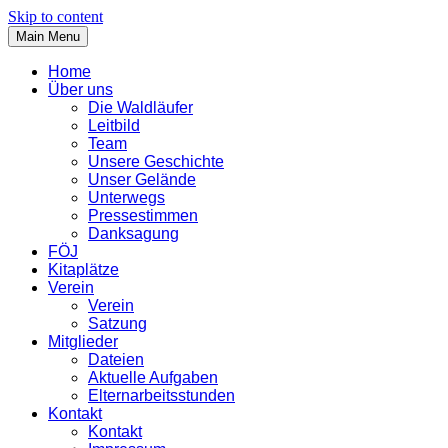
Skip to content
Main Menu
Home
Über uns
Die Waldläufer
Leitbild
Team
Unsere Geschichte
Unser Gelände
Unterwegs
Pressestimmen
Danksagung
FÖJ
Kitaplätze
Verein
Verein
Satzung
Mitglieder
Dateien
Aktuelle Aufgaben
Elternarbeitsstunden
Kontakt
Kontakt