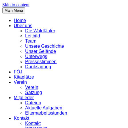
Skip to content
Main Menu
Home
Über uns
Die Waldläufer
Leitbild
Team
Unsere Geschichte
Unser Gelände
Unterwegs
Pressestimmen
Danksagung
FÖJ
Kitaplätze
Verein
Verein
Satzung
Mitglieder
Dateien
Aktuelle Aufgaben
Elternarbeitsstunden
Kontakt
Kontakt