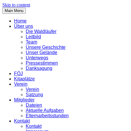
Skip to content
Main Menu
Home
Über uns
Die Waldläufer
Leitbild
Team
Unsere Geschichte
Unser Gelände
Unterwegs
Pressestimmen
Danksagung
FÖJ
Kitaplätze
Verein
Verein
Satzung
Mitglieder
Dateien
Aktuelle Aufgaben
Elternarbeitsstunden
Kontakt
Kontakt