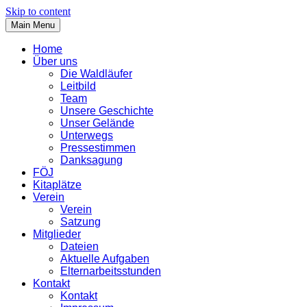
Skip to content
Main Menu
Home
Über uns
Die Waldläufer
Leitbild
Team
Unsere Geschichte
Unser Gelände
Unterwegs
Pressestimmen
Danksagung
FÖJ
Kitaplätze
Verein
Verein
Satzung
Mitglieder
Dateien
Aktuelle Aufgaben
Elternarbeitsstunden
Kontakt
Kontakt