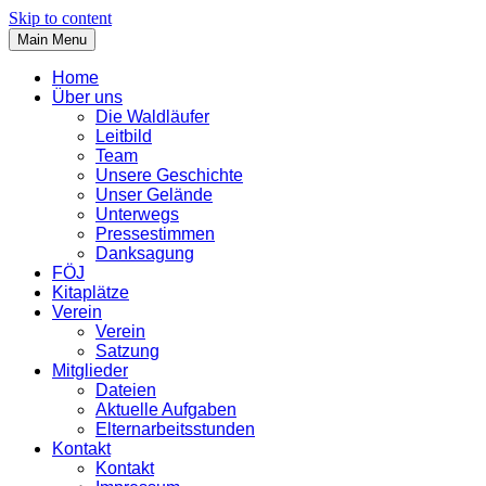
Skip to content
Main Menu
Home
Über uns
Die Waldläufer
Leitbild
Team
Unsere Geschichte
Unser Gelände
Unterwegs
Pressestimmen
Danksagung
FÖJ
Kitaplätze
Verein
Verein
Satzung
Mitglieder
Dateien
Aktuelle Aufgaben
Elternarbeitsstunden
Kontakt
Kontakt