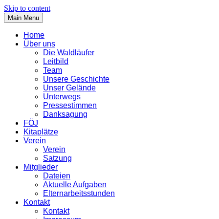
Skip to content
Main Menu
Home
Über uns
Die Waldläufer
Leitbild
Team
Unsere Geschichte
Unser Gelände
Unterwegs
Pressestimmen
Danksagung
FÖJ
Kitaplätze
Verein
Verein
Satzung
Mitglieder
Dateien
Aktuelle Aufgaben
Elternarbeitsstunden
Kontakt
Kontakt