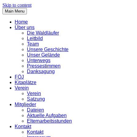
Skip to content
Main Menu
Home
Über uns
Die Waldläufer
Leitbild
Team
Unsere Geschichte
Unser Gelände
Unterwegs
Pressestimmen
Danksagung
FÖJ
Kitaplätze
Verein
Verein
Satzung
Mitglieder
Dateien
Aktuelle Aufgaben
Elternarbeitsstunden
Kontakt
Kontakt