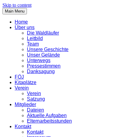
Skip to content
Main Menu
Home
Über uns
Die Waldläufer
Leitbild
Team
Unsere Geschichte
Unser Gelände
Unterwegs
Pressestimmen
Danksagung
FÖJ
Kitaplätze
Verein
Verein
Satzung
Mitglieder
Dateien
Aktuelle Aufgaben
Elternarbeitsstunden
Kontakt
Kontakt