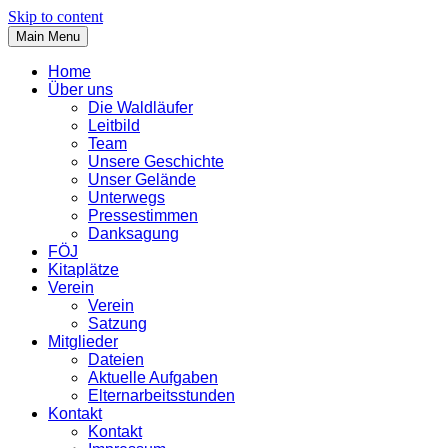
Skip to content
Main Menu
Home
Über uns
Die Waldläufer
Leitbild
Team
Unsere Geschichte
Unser Gelände
Unterwegs
Pressestimmen
Danksagung
FÖJ
Kitaplätze
Verein
Verein
Satzung
Mitglieder
Dateien
Aktuelle Aufgaben
Elternarbeitsstunden
Kontakt
Kontakt