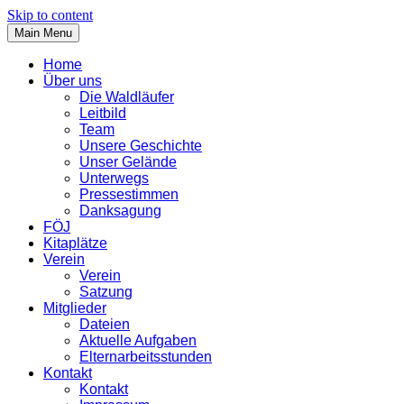
Skip to content
Main Menu
Home
Über uns
Die Waldläufer
Leitbild
Team
Unsere Geschichte
Unser Gelände
Unterwegs
Pressestimmen
Danksagung
FÖJ
Kitaplätze
Verein
Verein
Satzung
Mitglieder
Dateien
Aktuelle Aufgaben
Elternarbeitsstunden
Kontakt
Kontakt