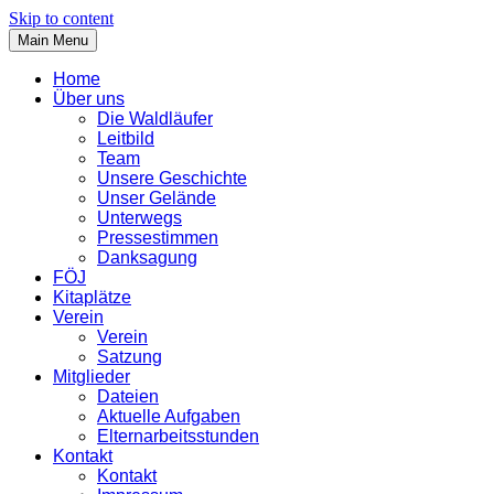
Skip to content
Main Menu
Home
Über uns
Die Waldläufer
Leitbild
Team
Unsere Geschichte
Unser Gelände
Unterwegs
Pressestimmen
Danksagung
FÖJ
Kitaplätze
Verein
Verein
Satzung
Mitglieder
Dateien
Aktuelle Aufgaben
Elternarbeitsstunden
Kontakt
Kontakt