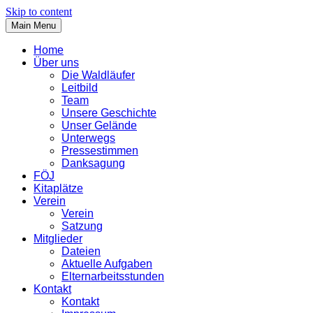
Skip to content
Main Menu
Home
Über uns
Die Waldläufer
Leitbild
Team
Unsere Geschichte
Unser Gelände
Unterwegs
Pressestimmen
Danksagung
FÖJ
Kitaplätze
Verein
Verein
Satzung
Mitglieder
Dateien
Aktuelle Aufgaben
Elternarbeitsstunden
Kontakt
Kontakt