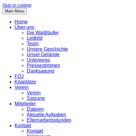
Skip to content
Main Menu
Home
Über uns
Die Waldläufer
Leitbild
Team
Unsere Geschichte
Unser Gelände
Unterwegs
Pressestimmen
Danksagung
FÖJ
Kitaplätze
Verein
Verein
Satzung
Mitglieder
Dateien
Aktuelle Aufgaben
Elternarbeitsstunden
Kontakt
Kontakt